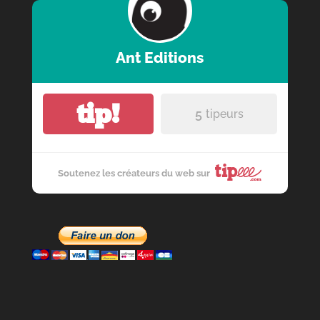
Ant Editions
tip!
5
tipeurs
Soutenez les créateurs du web sur