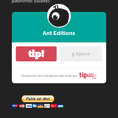
plateformes suivantes :
Ant Editions
tip!
5
tipeurs
Soutenez les créateurs du web sur