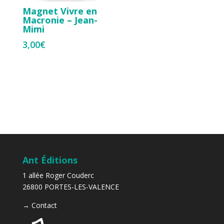
Magnet Vivre en
Macronie – Jean-
Mimi
3,00
€
Ant Éditions
1 allée Roger Couderc
26800 PORTES-LES-VALENCE
→
Contact