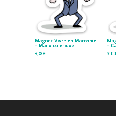
Magnet Vivre en Macronie
Mag
– Manu colérique
– C
3,00
€
3,0