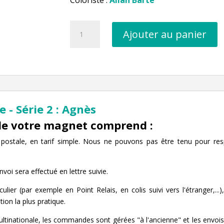
quantité
Ajouter au panier
de
Magnet
Vivre
en
Macronie
-
 - Série 2 : Agnès
Agnès
de votre magnet comprend :
postale, en tarif simple. Nous ne pouvons pas être tenu pour res
oi sera effectué en lettre suivie.
ulier (par exemple en Point Relais, en colis suivi vers l'étranger,.
on la plus pratique.
ultinationale, les commandes sont gérées "à l'ancienne" et les envois