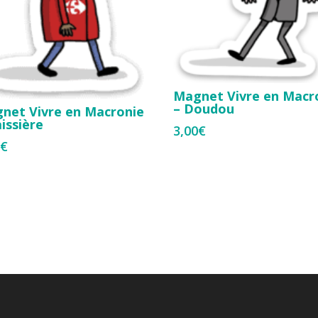
Magnet Vivre en Macr
– Doudou
net Vivre en Macronie
aissière
3,00
€
0
€