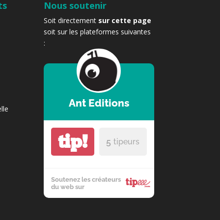
ts
Nous soutenir
Soit directement
sur cette page
soit sur les plateformes suivantes
:
Ant Editions
lle
tip!
5
tipeurs
Soutenez les créateurs
du web sur