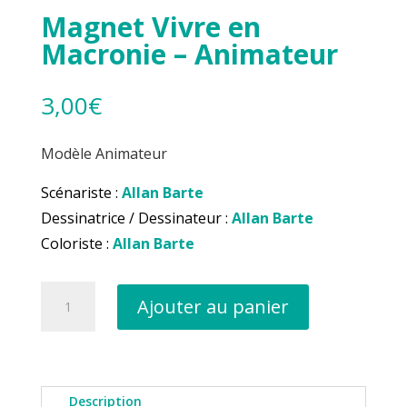
Magnet Vivre en
Macronie – Animateur
3,00
€
Modèle Animateur
Scénariste :
Allan Barte
Dessinatrice / Dessinateur :
Allan Barte
Coloriste :
Allan Barte
quantité
Ajouter au panier
de
Magnet
Vivre
en
Macronie
Description