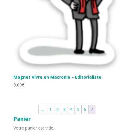
Magnet Vivre en Macronie – Editorialiste
3,00
€
←
1
2
3
4
5
6
7
Panier
Votre panier est vide.