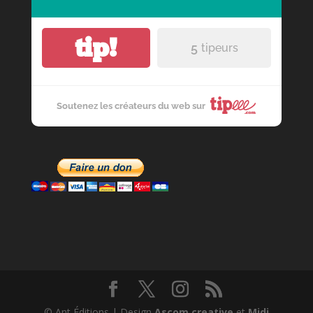
tip!
5
tipeurs
Soutenez les créateurs du web sur
© Ant Éditions | Design
Ascom creative
et
Midi