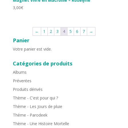
Magnet Vivre en Macronie – Roselyne
3,00
€
←
1
2
3
4
5
6
7
→
Panier
Votre panier est vide.
Catégories de produits
Albums
Préventes
Produits dérivés
Thème - C'est pour qui ?
Thème - Les Jours de pluie
Thème - Parodeek
Thème - Une Histoire Mortelle