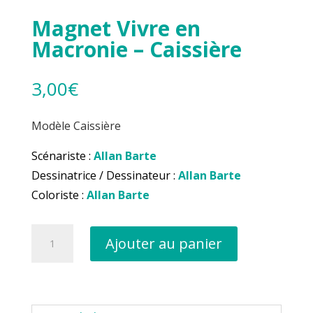
Magnet Vivre en
Macronie – Caissière
3,00
€
Modèle Caissière
Scénariste :
Allan Barte
Dessinatrice / Dessinateur :
Allan Barte
Coloriste :
Allan Barte
quantité
Ajouter au panier
de
Magnet
Vivre
en
Macronie