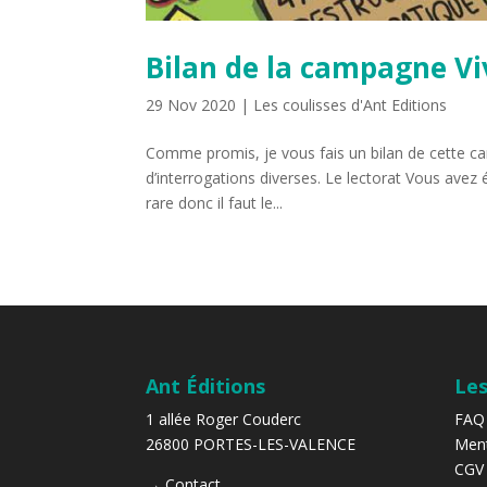
Bilan de la campagne Vi
29 Nov 2020
|
Les coulisses d'Ant Editions
Comme promis, je vous fais un bilan de cette cam
d’interrogations diverses. Le lectorat Vous avez
rare donc il faut le...
Ant Éditions
Les
1 allée Roger Couderc
FAQ
26800 PORTES-LES-VALENCE
Ment
CGV
→
Contact