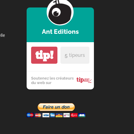
Ant Editions
lle
tip!
5
tipeurs
Soutenez les créateurs
du web sur