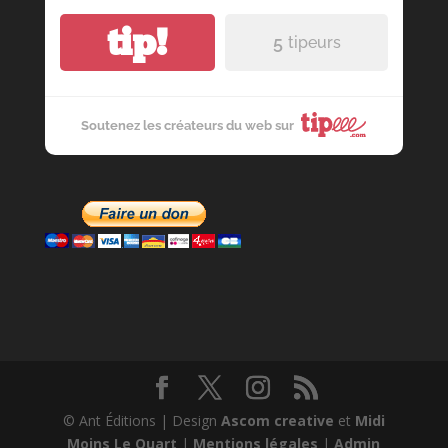
tip!
5
tipeurs
Soutenez les créateurs du web sur
© Ant Éditions | Design
Ascom creative
et
Midi
Moins Le Quart
|
Mentions légales
|
Admin