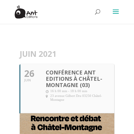
JUIN 2021
26
CONFÉRENCE ANT
EDITIONS À CHÂTEL-
JUIN
MONTAGNE (03)
16 h 00 min - 18 h 00 min
23 avenue Gilbert Dru 03250 Châtel-
Montagne