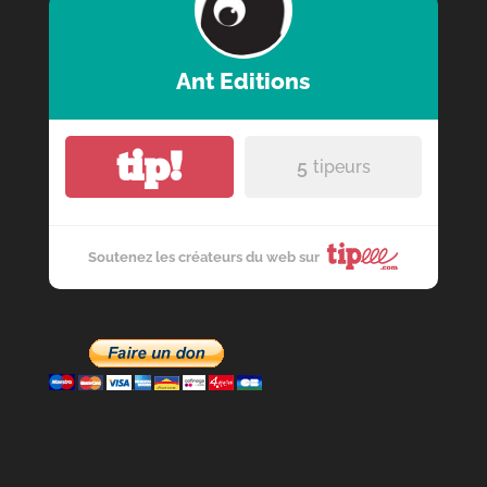
Ant Editions
tip!
5
tipeurs
Soutenez les créateurs du web sur