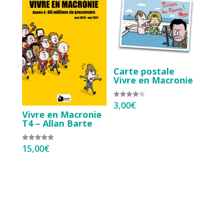
Carte postale
Vivre en Macronie
3,00
€
Note
4.00
Vivre en Macronie
sur 5
T4 – Allan Barte
15,00
€
Note
5.00
sur 5