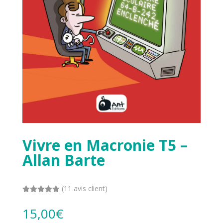
Vivre en Macronie T5 –
Allan Barte
(
11
avis client)
Noté
5.00
sur 5
15,00
€
basé sur
notations