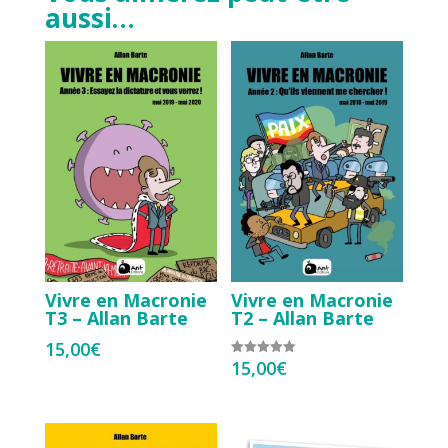
aussi…
Vivre en Macronie
Vivre en Macronie
T3 – Allan Barte
T2 – Allan Barte
15,00
€
15,00
€
Note
5.00
sur 5