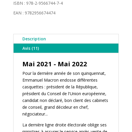
ISBN : 978-2-9566744-7-4
-
EAN : 9782956674474
Allan
Barte
Description
Avis (11)
Mai 2021 - Mai 2022
Pour la dernière année de son quinquennat,
Emmanuel Macron endosse différentes
casquettes : président de la République,
président du Conseil de l'Union européenne,
candidat non déclaré, bon client des cabinets
de conseil, grand décideur en chef,
négociateur...
La dernière ligne droite électorale oblige ses
ministres à assurer le service après-vente de