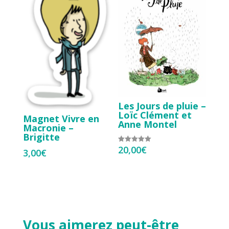
Les Jours de pluie –
Loïc Clément et
Magnet Vivre en
Anne Montel
Macronie –
Brigitte
20,00
€
Note
3,00
€
5.00
sur 5
Vous aimerez peut-être