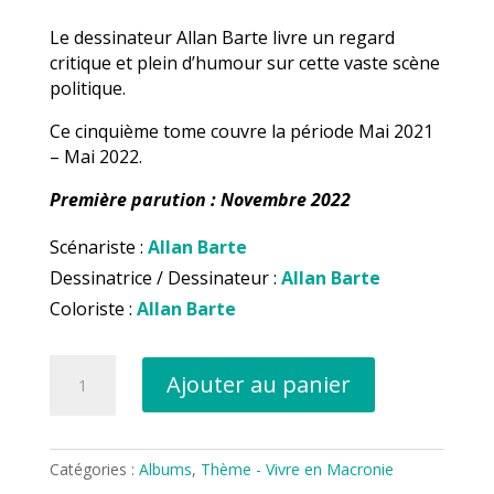
client
Le dessinateur Allan Barte livre un regard
critique et plein d’humour sur cette vaste scène
politique.
Ce cinquième tome couvre la période Mai 2021
– Mai 2022.
Première parution : Novembre 2022
Scénariste :
Allan Barte
Dessinatrice / Dessinateur :
Allan Barte
Coloriste :
Allan Barte
quantité
Ajouter au panier
de
Vivre
en
Macronie
Catégories :
Albums
,
Thème - Vivre en Macronie
T5