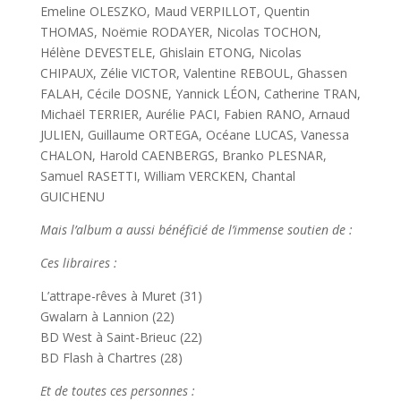
Emeline OLESZKO, Maud VERPILLOT, Quentin
THOMAS, Noëmie RODAYER, Nicolas TOCHON,
Hélène DEVESTELE, Ghislain ETONG, Nicolas
CHIPAUX, Zélie VICTOR, Valentine REBOUL, Ghassen
FALAH, Cécile DOSNE, Yannick LÉON, Catherine TRAN,
Michaël TERRIER, Aurélie PACI, Fabien RANO, Arnaud
JULIEN, Guillaume ORTEGA, Océane LUCAS, Vanessa
CHALON, Harold CAENBERGS, Branko PLESNAR,
Samuel RASETTI, William VERCKEN, Chantal
GUICHENU
Mais l’album a aussi bénéficié de l’immense soutien de :
Ces libraires :
L’attrape-rêves à Muret (31)
Gwalarn à Lannion (22)
BD West à Saint-Brieuc (22)
BD Flash à Chartres (28)
Et de toutes ces personnes :