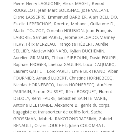
Pierre-Henry LAGUIONIE, Alexis MAGET, Benoit
ROUGELOT, Jean-Marc SOLIGNAC, José VALEANI,
Eliane LASSERRE, Emmanuel BARBIER, Alain BELLIDO,
Estelle LEPERCHOIS, Rorette, Mohand , Guillaume D.,
Martin TOUZOT, Corentin HOUBION, Jean-François
LABORIE, Samuel PAREL, Jérôme SALGADO, Vianney
HERY, Félix MERZEAU, Françoise HÉBERT, Aurélie
SELLIER, Mattew MOINARD, Kylian DUCHEMIN,
Aurélien GRIMAUD, Thibaut SIBBOUNI, David FOUREL,
Raphaël FROGER, Laetitia GAULIER, Luca D’AQUARO,
Laurent GAFFET, Loïc PARET, Emile BERTRAND, Alban
FOURNIER, Arnaud LUBERT, Christine HORNEBECQ,
Nicolas HORNEBECQ, Lucas HORNEBECQ, Aurélien
PARRAIN, Simon GUISSET, Rémi BOSQUET, Florent
DELOLY, Rémi FAURE, Sébastien SAINTE-MARIE,
Antoine DELTOMBE, Alexandre B., garde du corps,
bagagiste et transporteur de coffre-fort, Sacha
GROSSMAN, Mahefa RAKOTONDRATSIMA, Gabriel
RENAULT, Olivier LOUCHET, Julien COLOMBAT,