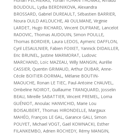
Florian PECHIERAS, Yohan YOHAN THOMAS, Arnaud
BOUDOUL, Lydia BERDNIKOVA, Alexandra
BROSSARD, Gabriel DUREAULT, Sébastien BARRIER,
Noura OULD AKLOUCHE, Ali OULMANE, Virginie
LARDET, Hugo RICHARD, Vincent DUFRANE, Lancelot
RADOVIC, Thomas AUDOUIN, Simon POULLE,
Thomas BORDIER, Laura LEDOS, Aymeric DAFFLON,
Cyril LESAULNIER, Fabien FOIXET, Yannick DIDAILLER,
Eric BRUNEL, Justine MARMORAT, Ludovic
MARCHAND, Loïc MAZEAU, Willy MANGIN, Aurélie
CASSIER, Quentin GRIMAUD, Arthur DUBAR, Anne-
Cécile BOITIER-DORMAL, Mélanie BOUTIN-
MAOUCHE, Ronan LE TIEC, Paul-Antoine CHAUVEL,
Ombeline NOIROT, Guillaume TRANQUARD, Josselin
BEAU, Mireille SABATTIER, Vincent PREMEL, Lorna
GUÉNIOT, Anoulac HANVICHID, Marie Lou
BOISAUBERT, Thomas HIRONDELLE, Margaux
MAHÉO, François LE GAL, Garance GALI, Simon
POUYET, Michael VOGT, Gaël KOWNACKI, Esther
FILANKEMBO, Adrien ROCHEDY, Rémy MANGIN,