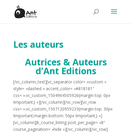
Les auteurs
Autrices & Auteurs
d’Ant Editions
[/vc_column_text][vc_separator color= »custom »
style= »dashed » accent_color= »#818181″
css= ».vc_custom_1504964505926{margin-top: 0px
!important;} »][/vc_column][/vc_row][vc_row
css= ».vc_custom_1507120959233{margin-top: 30px
!important;margin-bottom: 50px !important;} »]
[vc_column][k_course_listing post_per_page= »8″
course_pagination= »hide »][/vc_column][/vc_row]