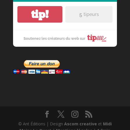
tip!
5
tipeurs
Soutenez les créateurs du web sur
© Ant Éditions | Design
Ascom creative
et
Midi