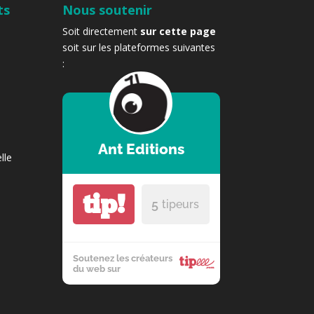
ts
Nous soutenir
Soit directement
sur cette page
soit sur les plateformes suivantes
:
Ant Editions
lle
tip!
5
tipeurs
Soutenez les créateurs
du web sur